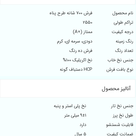
نام محصول
فرش 700 شانه طرح پناه
تراکم طولی
2550
درجه کیفیت
ممتاز (+A)
رنگ زمینه
دودی، سرمه ای، کرم
تعداد رنگ
فرش ده رنگ
جنس نخ خاب
نخ اکریلیک 100%
نوع بافت فرش
HCP دستباف گونه
آنالیز محصول
جنس نخ تار
نخ پلی استر و پنبه
طول نخ پرز
9±1 میلی متر
قابلیت شستشو
دارد
ضمانت کیفیت
5 سال