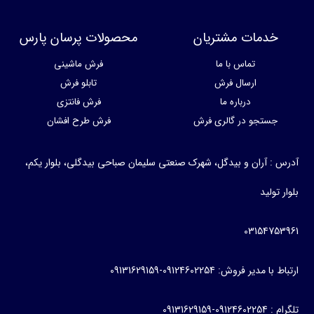
خدمات مشتریان
محصولات پرسان پارس
تماس با ما
فرش ماشینی
ارسال فرش
تابلو فرش
درباره ما
فرش فانتزی
جستجو در گالری فرش
فرش طرح افشان
آدرس : آران و بیدگل، شهرک صنعتی سلیمان صباحی بیدگلی، بلوار یکم،
بلوار تولید
03154753961
ارتباط با مدیر فروش: 09124602254-09131629159
تلگرام : 09124602254-09131629159