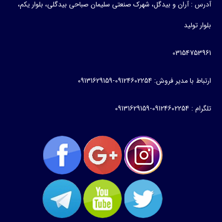
آدرس : آران و بیدگل، شهرک صنعتی سلیمان صباحی بیدگلی، بلوار یکم،
بلوار تولید
03154753961
ارتباط با مدیر فروش: 09124602254-09131629159
تلگرام : 09124602254-09131629159