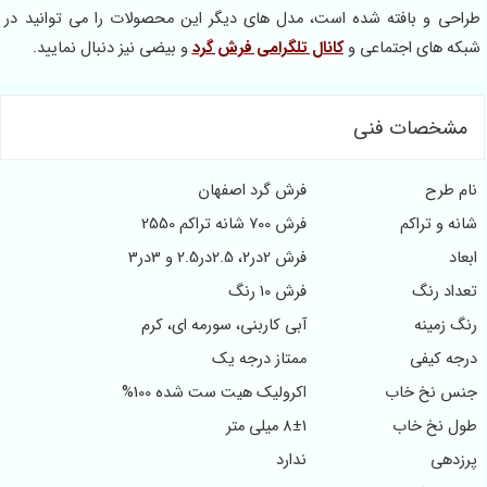
احی و بافته شده است، مدل های دیگر این محصولات را می توانید در
که های اجتماعی و
کانال تلگرامی فرش گرد
و بیضی نیز دنبال نمایید.
مشخصات فنی
ام طرح
فرش گرد اصفهان
نه و تراکم
فرش 700 شانه تراکم 2550
عاد
فرش 2در2، 2.5در2.5 و 3در3
عداد رنگ
فرش 10 رنگ
گ زمینه
آبی کاربنی، سورمه ای، کرم
رجه کیفی
ممتاز درجه یک
نس نخ خاب
اکرولیک هیت ست شده 100%
ول نخ خاب
8±1 میلی متر
رزدهی
ندارد