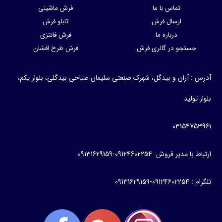
تماس با ما
فرش ماشینی
ارسال فرش
تابلو فرش
درباره ما
فرش فانتزی
جستجو در گالری فرش
فرش طرح افشان
آدرس : آران و بیدگل، شهرک صنعتی سلیمان صباحی بیدگلی، بلوار یکم،
بلوار تولید
03154753961
ارتباط با مدیر فروش: 09124602254-09131629159
تلگرام : 09124602254-09131629159