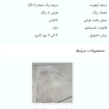
یفیت
درجه یک ممتاز (+A)
نگ
فرش 8 رنگ
فت فرش
کاشان
 شستشو
دارد
حویل
4 الی 7 روز کاری
لات مرتبط