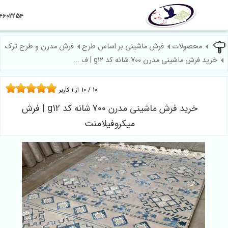
09124602254
حصولات
فرش ماشینی بر اساس طرح
فرش مدرن و طرح ترک
ماشینی مدرن 700 شانه کد g12 | ف ...
10
/
10
از
1
کاربر
خرید فرش ماشینی مدرن 700 شانه کد g12 | فرش
میکروفیلامنت