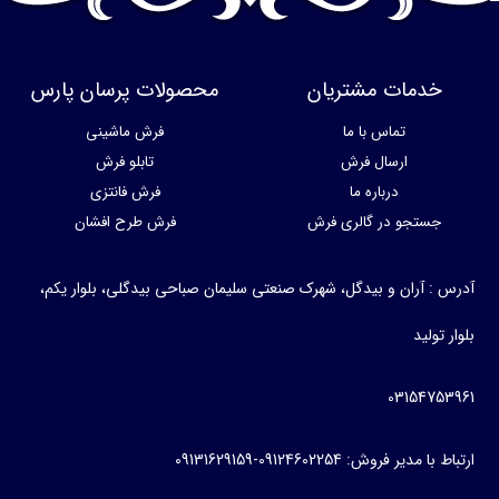
دمات مشتریان
محصولات پرسان پارس
تماس با ما
فرش ماشینی
ارسال فرش
تابلو فرش
درباره ما
فرش فانتزی
جستجو در گالری فرش
فرش طرح افشان
: آران و بیدگل، شهرک صنعتی سلیمان صباحی بیدگلی، بلوار یکم،
تولید
031547
دیر فروش: 09124602254-09131629159