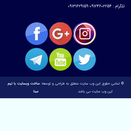
0913162915
می حقوق این وب سایت متعلق به
طراحی و توسعه:
ساخت وبسایت با تیم
این وب سایت می باشد.
مبنا