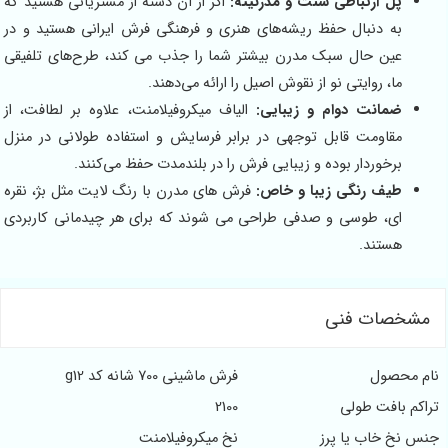
ل ارتباطی سنت و مدرنیته:
اگر از آن دسته از مشتریانی هستید که
ه دنبال حفظ ریشه‌های هنری و فرهنگی فرش ایرانی هستید و در
ین حال سبک مدرن بیشتر شما را جذب می کند، طرح‌های تلفیقی
ا، روایتی نو از نقوش اصیل را ارائه می‌دهند.
مانت دوام و زیبایی:
الیاف میکروفیلامنت، علاوه بر لطافت، از
قاومت قابل توجهی در برابر فرسایش و استفاده طولانی در منزل
رخوردار بوده و زیبایی فرش را در بلندمدت حفظ می‌کنند.
یف رنگی زیبا و خاص:
فرش های مدرن با رنگ لایت مثل بژ، نقره
ی، طوسی و صدفی طراحی می شوند که برای هر چیدمانی کاربردی
ستند.
ات فنی
صول
فرش ماشینی 700 شانه کد g12
افت طولی
2100
خاب یا پرز
نخ میکروفیلامنت