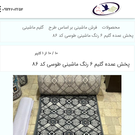
09124602254
محصولات
فرش ماشینی بر اساس طرح
گلیم ماشینی
م 6 رنگ ماشینی طوسی کد 86
10
/
10
از
1
کاربر
ده گلیم 6 رنگ ماشینی طوسی کد 86