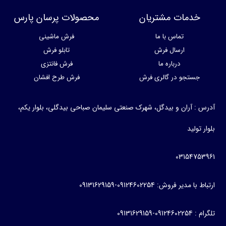
خدمات مشتریان
محصولات پرسان پارس
تماس با ما
فرش ماشینی
ارسال فرش
تابلو فرش
درباره ما
فرش فانتزی
جستجو در گالری فرش
فرش طرح افشان
س : آران و بیدگل، شهرک صنعتی سلیمان صباحی بیدگلی، بلوار یکم،
ار تولید
031547539
 با مدیر فروش: 09124602254-09131629159
0912460225-09131629159