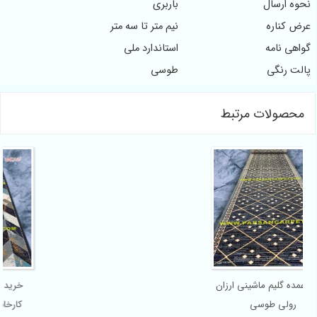
 ارسال
باربری
کناره
نیم متر تا سه متر
 نامه
استاندارد ملی
 رنگی
طوسی
صولات مرتبط
کارخانه گلیم ارزان 6 رنگ طرح
فیلی درجه یک