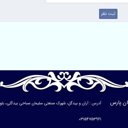
ن پارس
آدرس : آران و بیدگل، شهرک صنعتی سلیمان صباحی بیدگلی، بلوار ی
03154753961