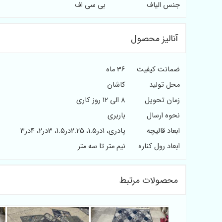
جنس الیاف
بی سی اف
آنالیز محصول
ضمانت کیفیت
36 ماه
محل تولید
کاشان
زمان تحویل
8 الی 12 روز کاری
نحوه ارسال
باربری
ابعاد قالیچه
پادری، 1در1.5، 2.25در1.5، 3در2، 4در3
ابعاد رول کناره
نیم متر تا سه متر
محصولات مرتبط