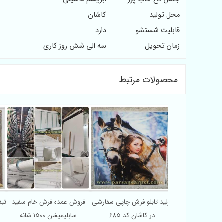
محل تولید
کاشان
قابلیت شستشو
دارد
زمان تحویل
سه الی شش روز کاری
محصولات مرتبط
پخش فرش خام
تولید تابلو فرش چاپی سفارشی
فروش عمده فرش خام سفید
تب
ن برای چاپ
در کاشان کد 685
سابلیمیشن 1500 شانه