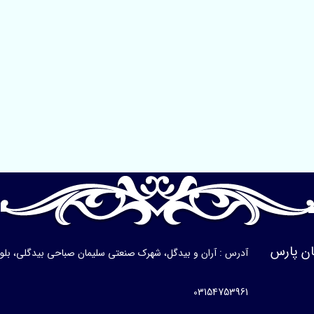
ن پارس
آدرس : آران و بیدگل، شهرک صنعتی سلیمان صباحی بیدگلی، بلوار ی
03154753961