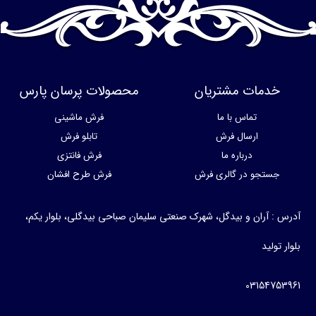
خدمات مشتریان
محصولات پرسان پارس
تماس با ما
فرش ماشینی
ارسال فرش
تابلو فرش
درباره ما
فرش فانتزی
جستجو در گالری فرش
فرش طرح افشان
آدرس : آران و بیدگل، شهرک صنعتی سلیمان صباحی بیدگلی، بلوار یکم،
بلوار تولید
03154753961