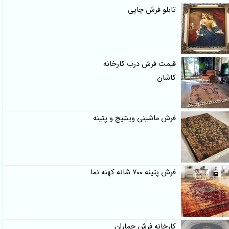
تابلو فرش چاپی
قیمت فرش درب کارخانه
کاشان
فرش ماشینی وینتیج و پتینه
فرش پتینه 700 شانه کهنه نما
کارخانه فرش جماران