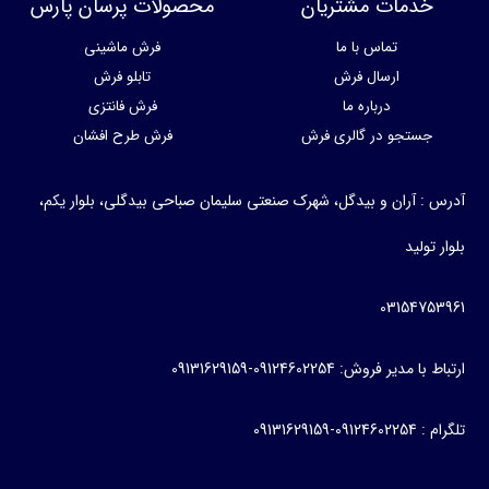
خدمات مشتریان
محصولات پرسان پارس
تماس با ما
فرش ماشینی
ارسال فرش
تابلو فرش
درباره ما
فرش فانتزی
جستجو در گالری فرش
فرش طرح افشان
آدرس : آران و بیدگل، شهرک صنعتی سلیمان صباحی بیدگلی، بلوار یکم،
بلوار تولید
03154753961
ارتباط با مدیر فروش: 09124602254-09131629159
تلگرام : 09124602254-09131629159