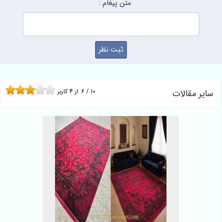
متن پیغام :
سایر مقالات
10
/
6
از
4
کاربر