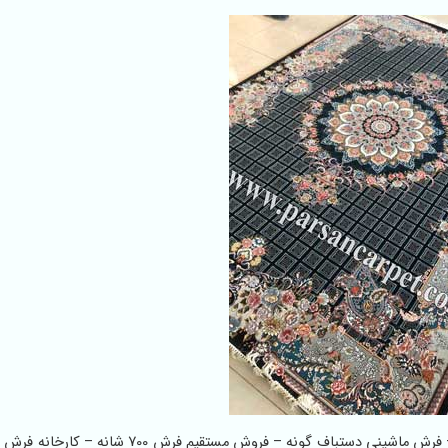
فرش 700 شانه درجه یک کاشان – فرش 700 شانه واقعی اصل – فرش ماشینی دستباف گونه – فروش مستق