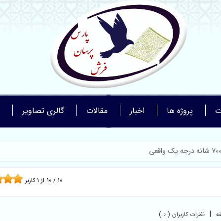
ت
پروژه ها
اخبار
مقالات
گالری تصاویر
10
/
10
از
1
کاربر
|
نظرات کاربران ( 0 )