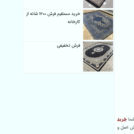
خرید مستقیم فرش 1200 شانه از
کارخانه
فرش تخفیفی
شما
خرید
رش اصل و