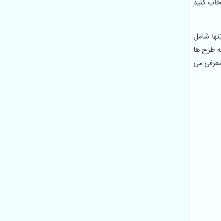
فروش مستقیم فرش 700 شانه درجه یک انتخاب کنید
ش 1500 شانه ظریف تنها شامل
ه طرح ها
معرفی می