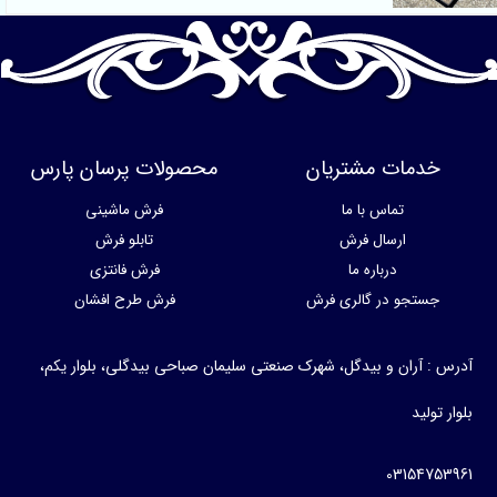
خدمات مشتریان
محصولات پرسان پارس
تماس با ما
فرش ماشینی
ارسال فرش
تابلو فرش
درباره ما
فرش فانتزی
جستجو در گالری فرش
فرش طرح افشان
آدرس : آران و بیدگل، شهرک صنعتی سلیمان صباحی بیدگلی، بلوار یکم،
بلوار تولید
03154753961