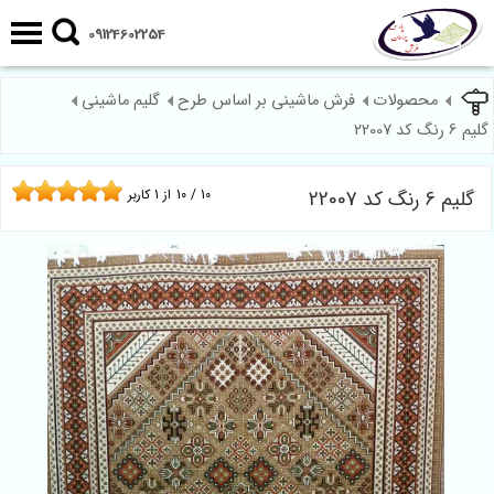
09124602254
محصولات
فرش ماشینی بر اساس طرح
گلیم ماشینی
گلیم 6 رنگ کد 22007
گلیم 6 رنگ کد 22007
10
/
10
از
1
کاربر