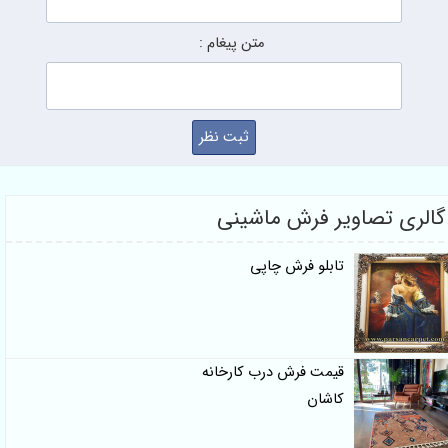
متن پیغام :
گالری تصاویر فرش ماشینی
تابلو فرش چاپی
قیمت فرش درب کارخانه
کاشان