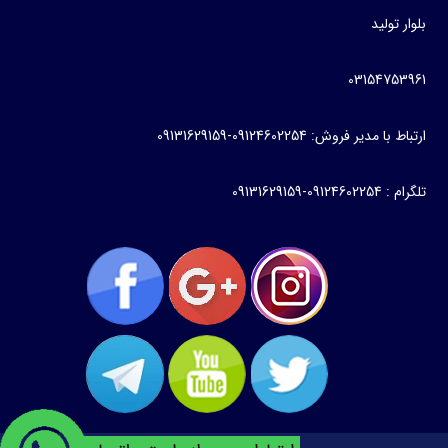
بلوار تولید
03154753961
ارتباط با مدیر فروش: 09124602254-09131629159
تلگرام : 09124602254-09131629159