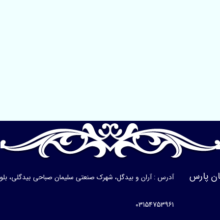
ن پارس
آدرس : آران و بیدگل، شهرک صنعتی سلیمان صباحی بیدگلی، بلوار ی
03154753961