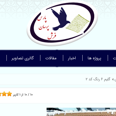
ت
پروژه ها
اخبار
مقالات
گالری تصاویر
گلیم 6 رنگ کد 2
10
/
10
از
1
کاربر