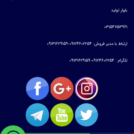
بلوار تولید
03154753961
ارتباط با مدیر فروش: 09124602254-09131629159
تلگرام : 09124602254-09131629159