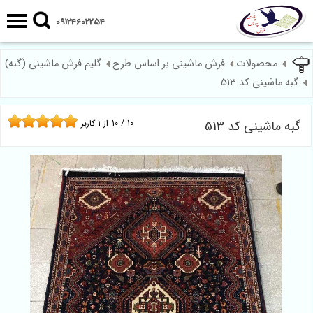
09124602254
محصولات
فرش ماشینی بر اساس طرح
گلیم فرش ماشینی (گبه)
گبه ماشینی کد 513
گبه ماشینی کد 513
10
/
10
از
1
کاربر