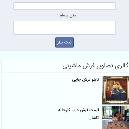
متن پیغام :
گالری تصاویر فرش ماشینی
تابلو فرش چاپی
قیمت فرش درب کارخانه
کاشان