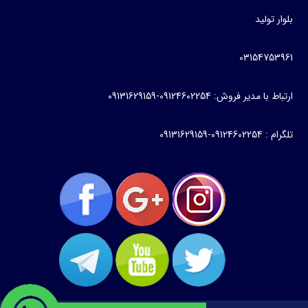
بلوار تولید
03154753961
ارتباط با مدیر فروش: 09124602254-09131629159
تلگرام : 09124602254-09131629159