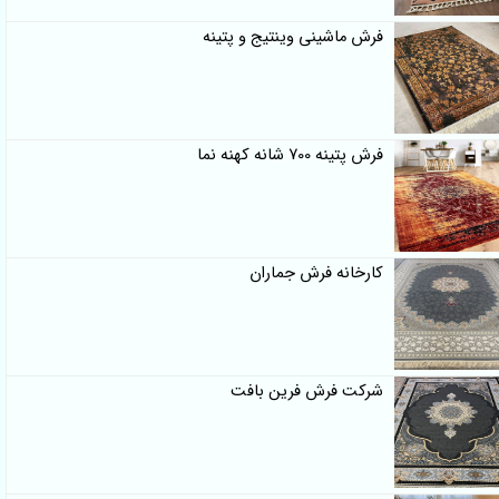
فرش ماشینی وینتیج و پتینه
فرش پتینه 700 شانه کهنه نما
کارخانه فرش جماران
شرکت فرش فرین بافت