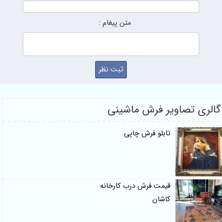
متن پیغام :
گالری تصاویر فرش ماشینی
تابلو فرش چاپی
قیمت فرش درب کارخانه
کاشان