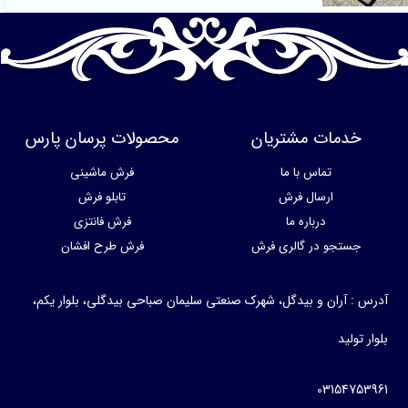
خدمات مشتریان
محصولات پرسان پارس
تماس با ما
فرش ماشینی
ارسال فرش
تابلو فرش
درباره ما
فرش فانتزی
جستجو در گالری فرش
فرش طرح افشان
درس : آران و بیدگل، شهرک صنعتی سلیمان صباحی بیدگلی، بلوار یکم،
وار تولید
0315475396