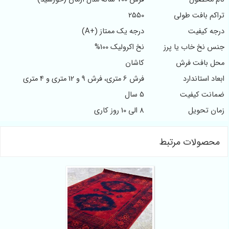
کم بافت طولی
2550
ه کیفیت
درجه یک ممتاز (+A)
 نخ خاب یا پرز
نخ اکرولیک 100%
 بافت فرش
کاشان
د استاندارد
فرش 6 متری، فرش 9 و 12 متری و 4 متری
نت کیفیت
5 سال
ن تحویل
8 الی 10 روز کاری
صولات مرتبط