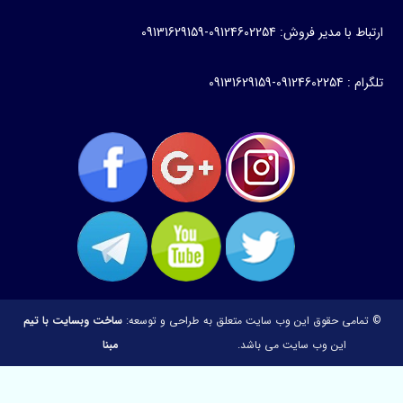
باط با مدیر فروش: 09124602254-09131629159
م : 09124602254-09131629159
 تمامی حقوق این وب سایت متعلق به
طراحی و توسعه:
ساخت وبسایت با تیم
این وب سایت می باشد.
مبنا