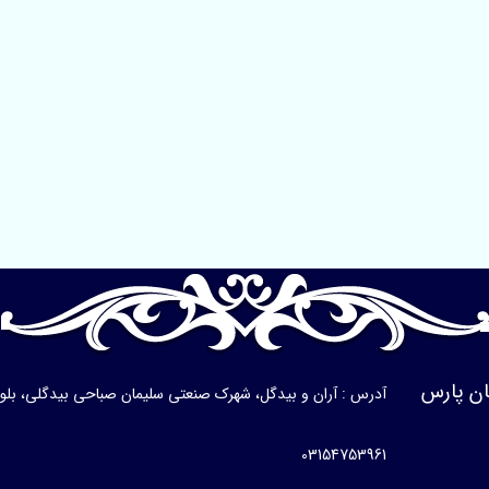
ن پارس
آدرس : آران و بیدگل، شهرک صنعتی سلیمان صباحی بیدگلی، بلوار ی
03154753961