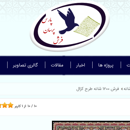
ت
پروژه ها
اخبار
مقالات
گالری تصاویر
فرش 1200 شانه طرح کژال
10
/
10
از
1
کاربر