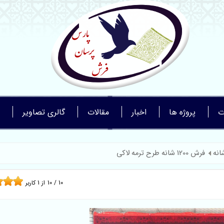
ت
پروژه ها
اخبار
مقالات
گالری تصاویر
فرش 1200 شانه طرح ترمه لاکی
10
/
10
از
1
کاربر