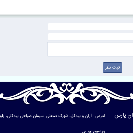
ن پارس
آدرس : آران و بیدگل، شهرک صنعتی سلیمان صباحی بیدگلی، بلوار ی
03154753961