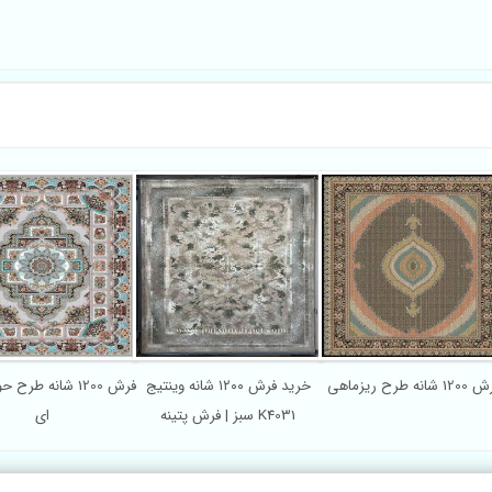
1 شانه طرح ریزماهی
خرید فرش ۱۲۰۰ شانه وینتیج
فرش 1200 شانه طر
سبز | فرش پتینه K4031
ای