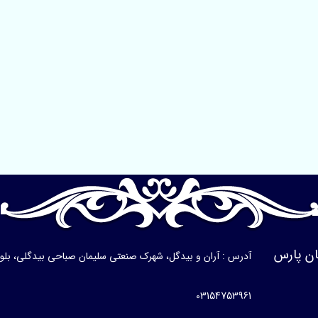
ن پارس
آدرس : آران و بیدگل، شهرک صنعتی سلیمان صباحی بیدگلی، بلوار ی
03154753961