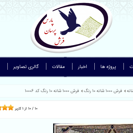
ت
پروژه ها
اخبار
مقالات
گالری تصاویر
فرش 1000 شانه 10 رنگ
فرش 1000 شانه 10 رنگ کد 10006
10
/
10
از
1
کاربر