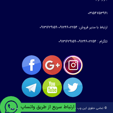
03154753961
ارتباط با مدیر فروش: 09124602254-09131629159
تلگرام : 09124602254-09131629159
© تمامی حقوق این وب سایت متعلق به
طراحی و توسعه:
ساخت وبسایت با تیم