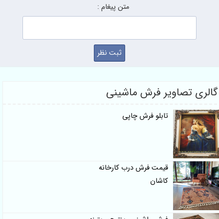
متن پیغام :
گالری تصاویر فرش ماشینی
تابلو فرش چاپی
قیمت فرش درب کارخانه
کاشان