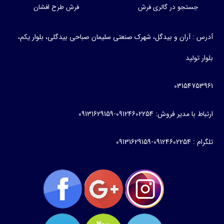
جستجو در گالری فرش
فرش طرح افشان
آدرس : آران و بیدگل، شهرک صنعتی سلیمان صباحی بیدگلی، بلوار یکم،
بلوار تولید
03154753961
ارتباط با مدیر فروش: 09124602254-09131629159
تلگرام : 09124602254-09131629159