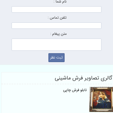
نام شما :
تلفن تماس :
متن پیغام :
گالری تصاویر فرش ماشینی
تابلو فرش چاپی