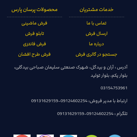
خدمات مشتریان
محصولات پرسان پارس
تماس با ما
فرش ماشینی
ارسال فرش
تابلو فرش
درباره ما
فرش فانتزی
جستجو در گالری فرش
فرش طرح افشان
آدرس : آران و بیدگل، شهرک صنعتی سلیمان صباحی بیدگلی،
بلوار یکم، بلوار تولید
03154753961
ارتباط با مدیر فروش: 09124602254-09131629159
تلگرام : 09124602254-09131629159