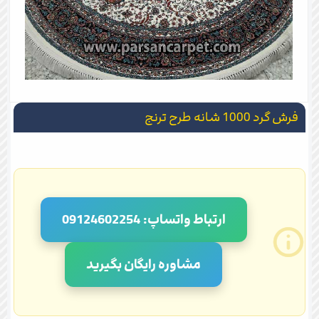
فرش گرد 1000 شانه طرح ترنج
ارتباط واتساپ: 09124602254
مشاوره رایگان بگیرید