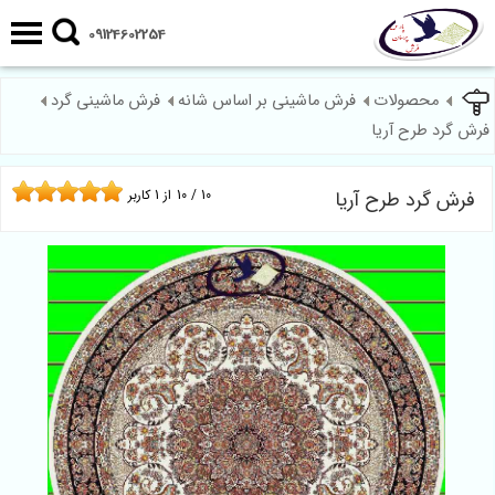
09124602254
محصولات
فرش ماشینی بر اساس شانه
فرش ماشینی گرد
فرش گرد طرح آریا
فرش گرد طرح آریا
10
/
10
از
1
کاربر