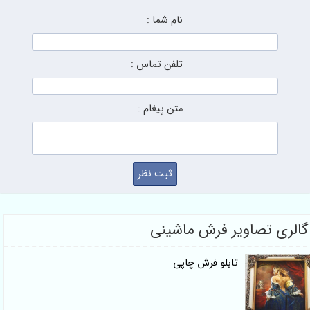
نام شما :
تلفن تماس :
متن پیغام :
گالری تصاویر فرش ماشینی
تابلو فرش چاپی