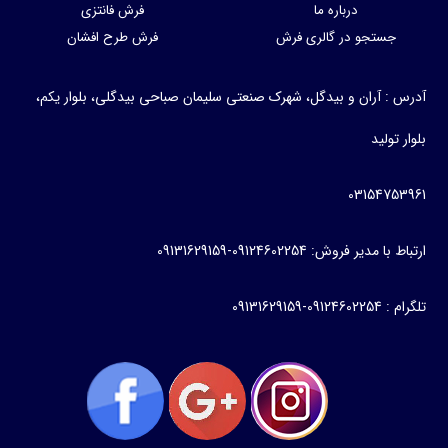
درباره ما
فرش فانتزی
جستجو در گالری فرش
فرش طرح افشان
آدرس : آران و بیدگل، شهرک صنعتی سلیمان صباحی بیدگلی، بلوار یکم،
بلوار تولید
03154753961
ارتباط با مدیر فروش: 09124602254-09131629159
تلگرام : 09124602254-09131629159