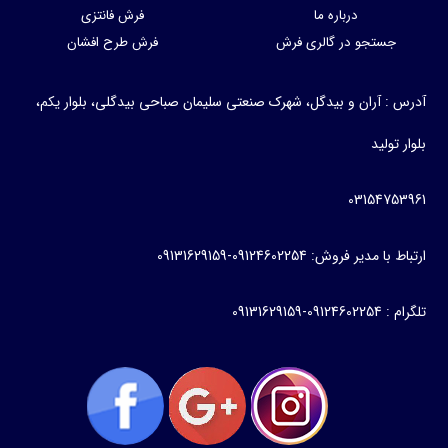
درباره ما
فرش فانتزی
جستجو در گالری فرش
فرش طرح افشان
آدرس : آران و بیدگل، شهرک صنعتی سلیمان صباحی بیدگلی، بلوار یکم،
بلوار تولید
03154753961
ارتباط با مدیر فروش: 09124602254-09131629159
تلگرام : 09124602254-09131629159