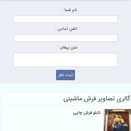
نام شما :
تلفن تماس :
متن پیغام :
گالری تصاویر فرش ماشینی
تابلو فرش چاپی