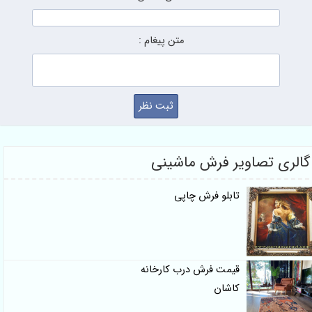
متن پیغام :
گالری تصاویر فرش ماشینی
تابلو فرش چاپی
قیمت فرش درب کارخانه
کاشان