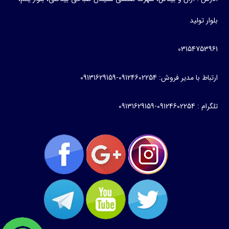
بلوار تولید
03154753961
ارتباط با مدیر فروش: 09124602254-09131629159
تلگرام : 09124602254-09131629159