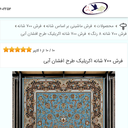
09124602254
حصولات
فرش ماشینی بر اساس شانه
فرش 700 شانه
فرش 700 شانه اکریلیک طرح افشان آبی
10
/
10
از
1
کاربر
بی