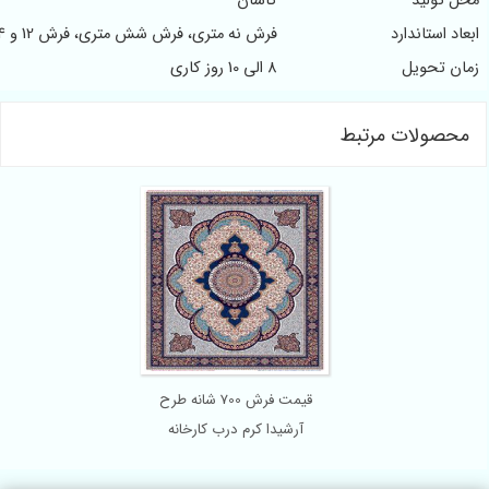
ید
کاشان
اندارد
فرش نه متری، فرش شش متری، فرش 12 و 4 متری
ویل
8 الی 10 روز کاری
ات مرتبط
قیمت فرش 700 شانه طرح
آرشیدا کرم درب کارخانه