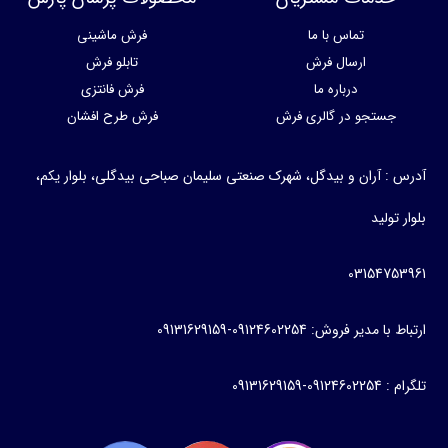
تماس با ما
فرش ماشینی
ارسال فرش
تابلو فرش
درباره ما
فرش فانتزی
ستجو در گالری فرش
فرش طرح افشان
 آران و بیدگل، شهرک صنعتی سلیمان صباحی بیدگلی، بلوار یکم،
ولید
031547
ر فروش: 09124602254-09131629159
09131629