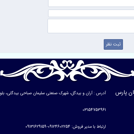
ن پارس
آدرس : آران و بیدگل، شهرک صنعتی سلیمان صباحی بیدگلی، بلوار ی
03154753961
ارتباط با مدیر فروش: 09124602254-09131629159