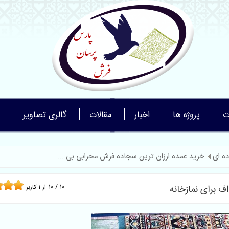
ت
پروژه ها
اخبار
مقالات
گالری تصاویر
ه ای
خرید عمده ارزان ترین سجاده فرش محرابی بی ...
 برای نمازخانه
10
/
10
از
1
کاربر