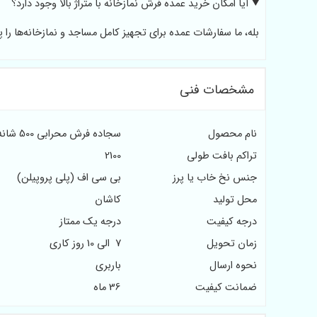
آیا امکان خرید عمده فرش نمازخانه با متراژ بالا وجود دارد؟
بله، ما سفارشات عمده برای تجهیز کامل مساجد و نمازخانه‌ها را پ
مشخصات فنی
نام محصول
سجاده فرش محرابی 500 شانه مدل یاس
تراکم بافت طولی
2100
جنس نخ خاب یا پرز
بی سی اف (پلی پروپیلن)
محل تولید
کاشان
درجه کیفیت
درجه یک ممتاز
زمان تحویل
7 الی 10 روز کاری
نحوه ارسال
باربری
ضمانت کیفیت
36 ماه