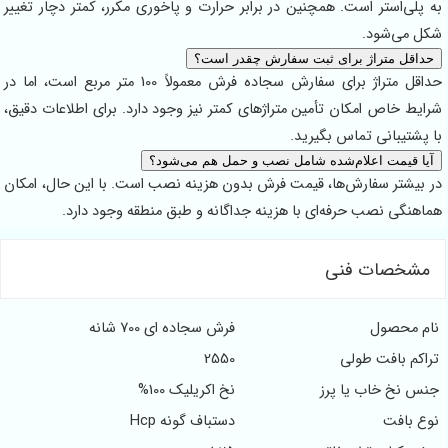
ی‌استر است. همچنین در برابر حرارت و پاخوری مکرر، کمتر دچار تغییر
ی‌شود.
ل متراژ برای ثبت سفارش چقدر است؟
حداقل متراژ برای سفارش سجاده فرش معمولاً 100 متر مربع است، اما در
 خاص امکان تأمین متراژهای کمتر نیز وجود دارد. برای اطلاعات دقیق،
تیبانی تماس بگیرید.
قیمت اعلام‌شده شامل نصب و حمل هم می‌شود؟
شتر سفارش‌ها، قیمت فرش بدون هزینه نصب است. با این حال، امکان
گی نصب حرفه‌ای با هزینه جداگانه و طبق منطقه وجود دارد.
خصات فنی
محصول
فرش سجاده ای 700 شانه
 بافت طولی
2550
خ خاب یا پرز
نخ اکریلیک 100%
افت
دستباف گونه Hcp