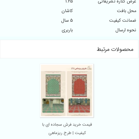
ناره تشریفاتی
1.25
بافت
کاشان
ت کیفیت
5 سال
ارسال
باربری
ولات مرتبط
قیمت خرید فرش سجاده ای با
کیفیت | طرح ریزماهی