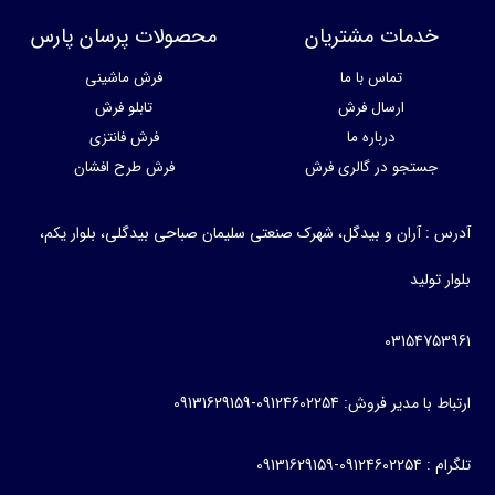
خدمات مشتریان
محصولات پرسان پارس
تماس با ما
فرش ماشینی
ارسال فرش
تابلو فرش
درباره ما
فرش فانتزی
جستجو در گالری فرش
فرش طرح افشان
س : آران و بیدگل، شهرک صنعتی سلیمان صباحی بیدگلی، بلوار یکم،
ر تولید
03154753
 با مدیر فروش: 09124602254-09131629159
09124602-09131629159