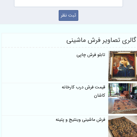
گالری تصاویر فرش ماشینی
تابلو فرش چاپی
قیمت فرش درب کارخانه
کاشان
فرش ماشینی وینتیج و پتینه