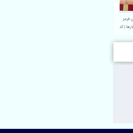
 قرمز
رها | کد