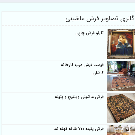
گالری تصاویر فرش ماشینی
تابلو فرش چاپی
قیمت فرش درب کارخانه
کاشان
فرش ماشینی وینتیج و پتینه
فرش پتینه 700 شانه کهنه نما