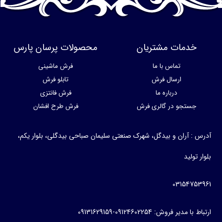
خدمات مشتریان
محصولات پرسان پارس
تماس با ما
فرش ماشینی
ارسال فرش
تابلو فرش
درباره ما
فرش فانتزی
جستجو در گالری فرش
فرش طرح افشان
آدرس : آران و بیدگل، شهرک صنعتی سلیمان صباحی بیدگلی، بلوار یکم،
بلوار تولید
03154753961
ارتباط با مدیر فروش: 09124602254-09131629159