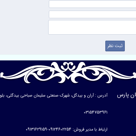
ن پارس
آدرس : آران و بیدگل، شهرک صنعتی سلیمان صباحی بیدگلی، بلوار ی
03154753961
ارتباط با مدیر فروش: 09124602254-09131629159