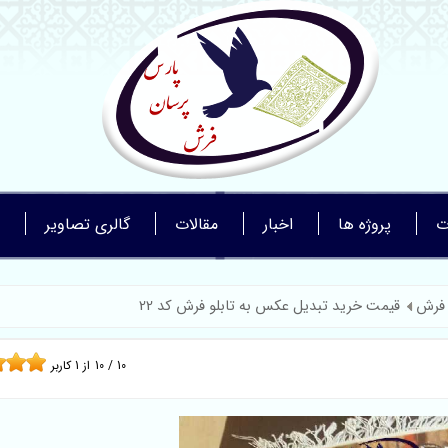
ت
پروژه ها
اخبار
مقالات
گالری تصاویر
 فرش
قیمت خرید تبدیل عکس به تابلو فرش کد 22
10
/
10
از
1
کاربر