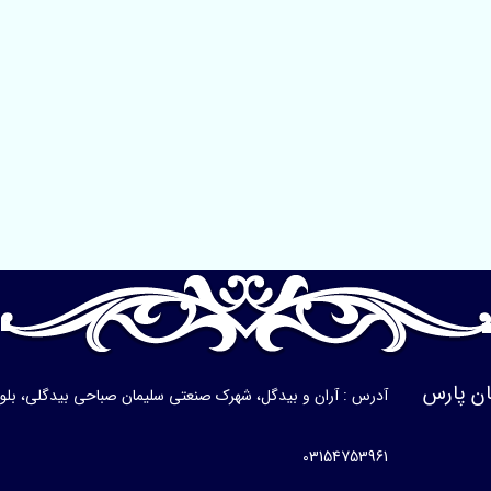
ن پارس
آدرس : آران و بیدگل، شهرک صنعتی سلیمان صباحی بیدگلی، بلوار ی
03154753961