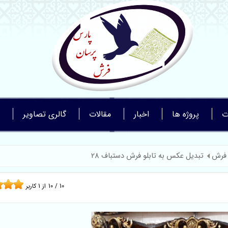
ت
پروژه ها
اخبار
مقالات
گالری تصاویر
 فرش
تبدیل عکس به تابلو فرش دستباف 28
10
/
10
از
1
کاربر