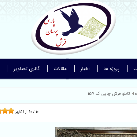
ت
پروژه ها
اخبار
مقالات
گالری تصاویر
ه
تابلو فرش چاپی کد 157
10
/
10
از
1
کاربر