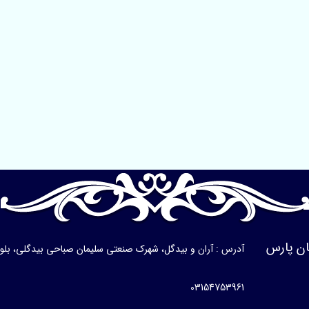
ن پارس
آدرس : آران و بیدگل، شهرک صنعتی سلیمان صباحی بیدگلی، بلوار ی
03154753961