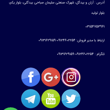
آدرس : آران و بیدگل، شهرک صنعتی سلیمان صباحی بیدگلی، بلوار یکم،
بلوار تولید
03154753961
ارتباط با مدیر فروش: 09124602254-09131629159
تلگرام : 09124602254-09131629159