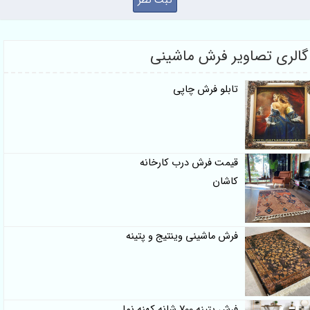
گالری تصاویر فرش ماشینی
تابلو فرش چاپی
قیمت فرش درب کارخانه
کاشان
فرش ماشینی وینتیج و پتینه
فرش پتینه 700 شانه کهنه نما