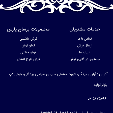
خدمات مشتریان
محصولات پرسان پارس
تماس با ما
فرش ماشینی
ارسال فرش
تابلو فرش
درباره ما
فرش فانتزی
جستجو در گالری فرش
فرش طرح افشان
آدرس : آران و بیدگل، شهرک صنعتی سلیمان صباحی بیدگلی، بلوار یکم،
بلوار تولید
03154753961
ارتباط با مدیر فروش: 09124602254-09131629159