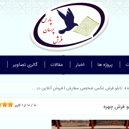
ت
پروژه ها
اخبار
مقالات
گالری تصاویر
ه
تابلو فرش عکس شخصی سفارش | فروش آنلاین ت ...
و فرش چهره
10
/
10
از
1
کاربر