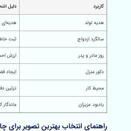
کاربرد
دلیل انت
هدیه تولد
هدیه‌ای 
سالگرد ازدواج
ثبت خاط
روز مادر و پدر
ارزش احس
دکور منزل
ایجاد فض
محیط کار
تزئین دفت
یادبود عزیزان
ماندگار 
راهنمای انتخاب بهترین تصویر برای چا