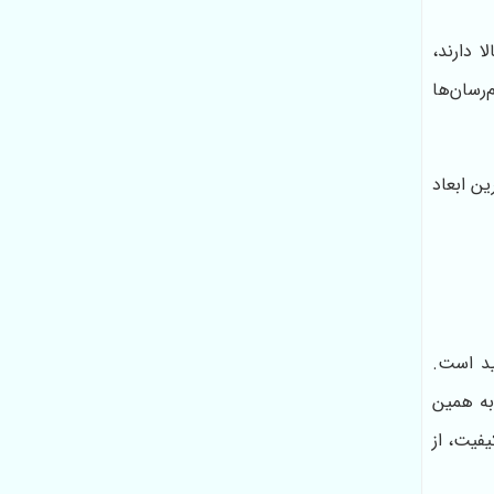
 دارند،
رسان‌ها
ین ابعاد
ید است.
به همین
یفیت، از