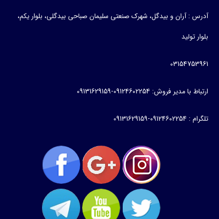
آدرس : آران و بیدگل، شهرک صنعتی سلیمان صباحی بیدگلی، بلوار یکم،
بلوار تولید
03154753961
ارتباط با مدیر فروش: 09124602254-09131629159
تلگرام : 09124602254-09131629159