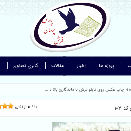
ت
پروژه ها
اخبار
مقالات
گالری تصاویر
ه
چاپ عکس روی تابلو فرش با ماندگاری بالا د ...
 103
10
/
10
از
1
کاربر