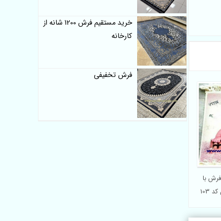
خرید مستقیم فرش 1200 شانه از
کارخانه
فرش تخفیفی
رش با
 103