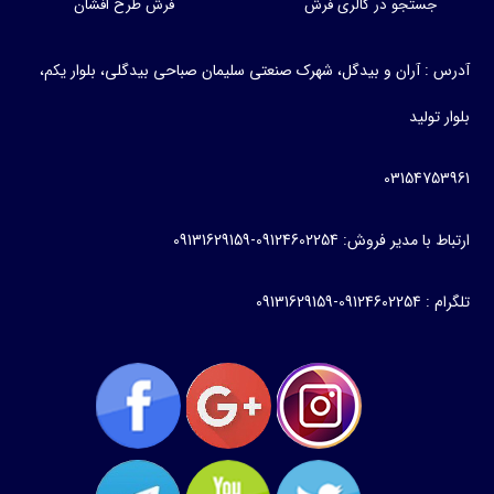
جستجو در گالری فرش
فرش طرح افشان
آدرس : آران و بیدگل، شهرک صنعتی سلیمان صباحی بیدگلی، بلوار یکم،
بلوار تولید
03154753961
ارتباط با مدیر فروش: 09124602254-09131629159
تلگرام : 09124602254-09131629159