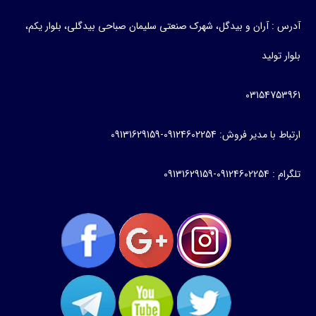
آدرس : آران و بیدگل، شهرک صنعتی سلیمان صباحی بیدگلی، بلوار یکم،
بلوار تولید
03154753961
ارتباط با مدیر فروش: 09124602254-09131629159
تلگرام : 09124602254-09131629159