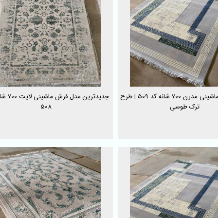
خرید فرش ماشینی مدرن 700 شانه کد 509 | طرح
جدیدترین مدل 
ترک طوسی
508