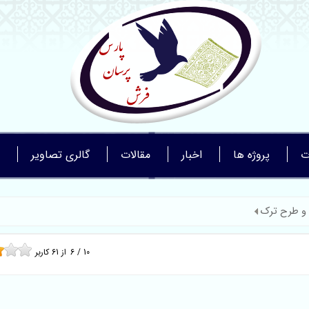
ت
پروژه ها
اخبار
مقالات
گالری تصاویر
و طرح ترک
10
/
6
از
61
کاربر