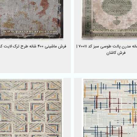
فرش 700 شانه مدرن پالت طوسی سبز کد 70011 |
فرش ماشینی 400 شانه طرح ترک لایت کد 124
فرش کاشان