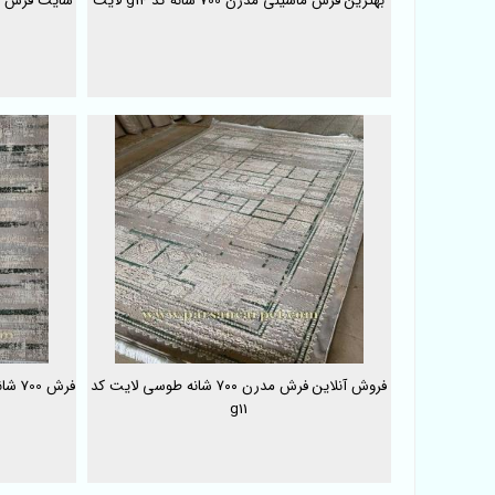
بهترین فرش ماشینی مدرن 700 شانه کد g14 لایت
سایت فرش 700 شانه مدرن لایت کد g13 در کاشان
فروش آنلاین فرش مدرن ۷۰۰ شانه طوسی لایت کد
فرش 700 شانه مدرن طرح پتینه کد g10 | فرش لایت
g11