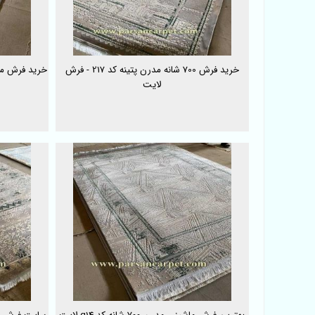
خرید فرش 700 شانه مدرن پتینه کد 217 - فرش
لایت