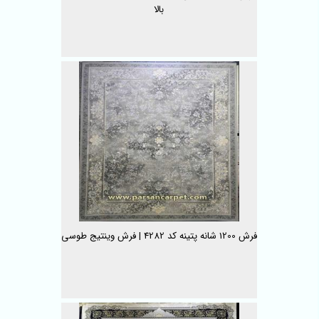
بالا
فرش 1200 شانه پتینه کد 4282 | فرش وینتیج طوسی