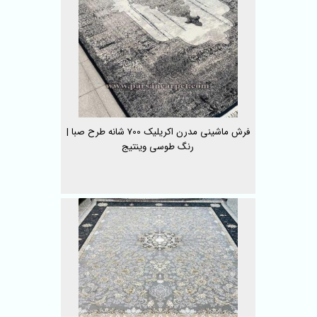
فرش ماشینی مدرن اکریلیک 700 شانه طرح صبا |
رنگ طوسی وینتیج