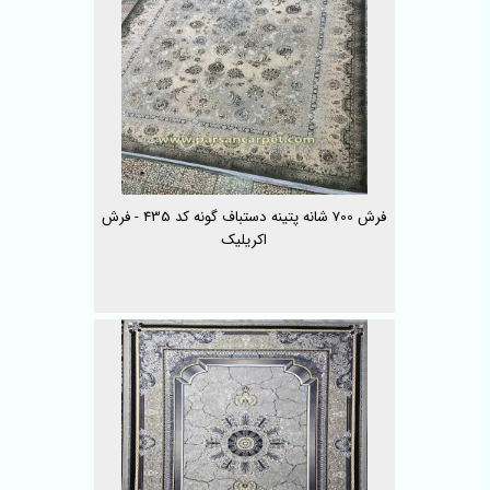
فرش 700 شانه پتینه دستباف گونه کد 435 - فرش
اکریلیک