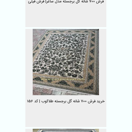
فرش 700 شانه گل برجسته مدل ساغر| فرش فیلی
خرید فرش 700 شانه گل برجسته طلاکوب | کد 156