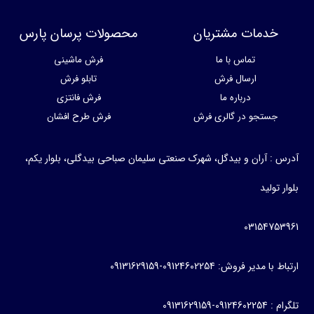
خدمات مشتریان
محصولات پرسان پارس
تماس با ما
فرش ماشینی
ارسال فرش
تابلو فرش
درباره ما
فرش فانتزی
جستجو در گالری فرش
فرش طرح افشان
آدرس : آران و بیدگل، شهرک صنعتی سلیمان صباحی بیدگلی، بلوار یکم،
بلوار تولید
03154753961
ارتباط با مدیر فروش: 09124602254-09131629159
تلگرام : 09124602254-09131629159