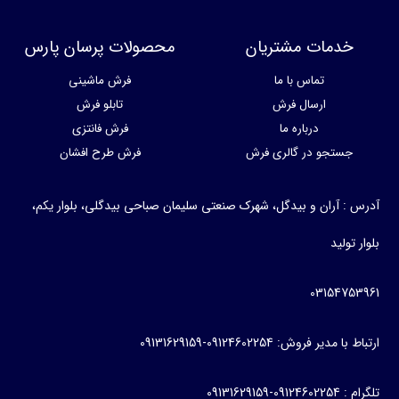
خدمات مشتریان
محصولات پرسان پارس
تماس با ما
فرش ماشینی
ارسال فرش
تابلو فرش
درباره ما
فرش فانتزی
جستجو در گالری فرش
فرش طرح افشان
آدرس : آران و بیدگل، شهرک صنعتی سلیمان صباحی بیدگلی، بلوار یکم،
بلوار تولید
03154753961
ارتباط با مدیر فروش: 09124602254-09131629159
تلگرام : 09124602254-09131629159