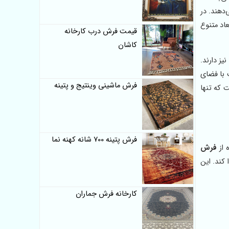
‌دهند. در
اد متنوع
قیمت فرش درب کارخانه
کاشان
یز دارند.
ب با فضای
فرش ماشینی وینتیج و پتینه
 که تنها
فرش پتینه 700 شانه کهنه نما
 از
فرش
 کند. این
کارخانه فرش جماران