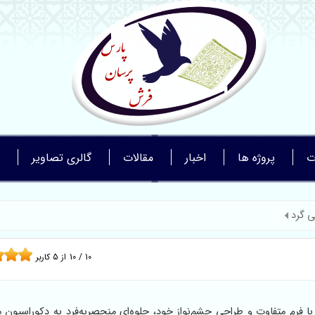
ت
پروژه ها
اخبار
مقالات
گالری تصاویر
 گرد
10
/
10
از
5
کاربر
فرم متفاوت و طراحی چشم‌نواز خود، جلوه‌ای منحصربه‌فرد به دکوراسیون 