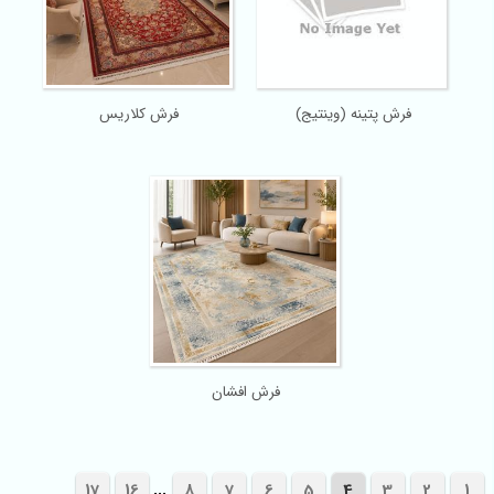
فرش پتینه (وینتیج)
فرش کلاریس
فرش افشان
...
17
16
8
7
6
5
4
3
2
1