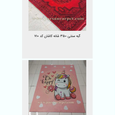
گبه سنتی 350 شانه کاشان کد 710