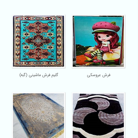
فرش عروسکی
گلیم فرش ماشینی (گبه)