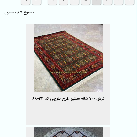
مجموع 821 محصول
فرش 700 شانه سنتی طرح بلوچی کد 68043