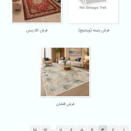
فرش پتینه (وینتیج)
فرش کلاریس
فرش افشان
...
17
16
7
6
5
4
3
2
1