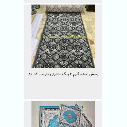
پخش عمده گلیم 6 رنگ ماشینی طوسی کد 86