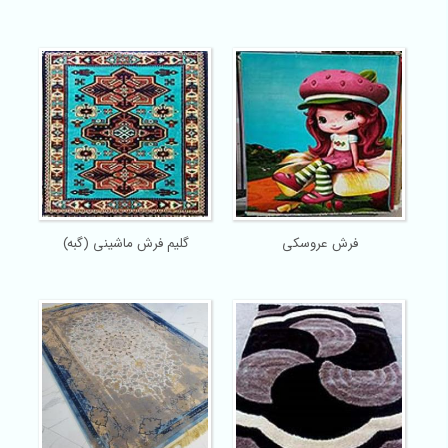
فرش عروسکی
گلیم فرش ماشینی (گبه)