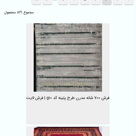
مجموع 821 محصول
فرش 700 شانه مدرن طرح پتینه کد g10 | فرش لایت