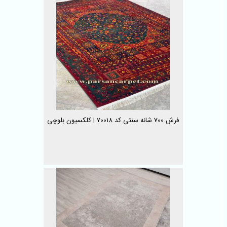
فرش 700 شانه سنتی کد 70018 | کلکسیون بلوچی