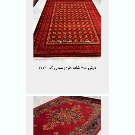
فرش 700 شانه طرح سنتی کد 70021