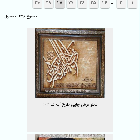
...
30
29
28
27
26
25
24
2
1
مجموع 1478 محصول
تابلو فرش چاپی طرح آیه کد 203