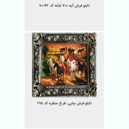
تابلو فرش آیه 700 شانه کد 70042
تابلو فرش چاپی طرح منظره کد 215