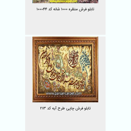
تابلو فرش منظره 1000 شانه کد 100044
تابلو فرش چاپی طرح آیه کد 213